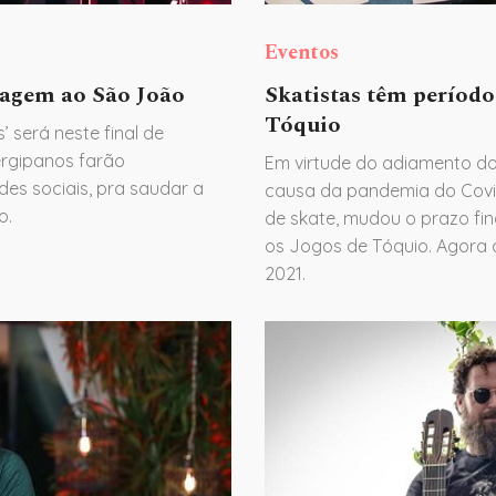
Eventos
nagem ao São João
Skatistas têm período
Tóquio
’ será neste final de
sergipanos farão
Em virtude do adiamento do
des sociais, pra saudar a
causa da pandemia do Covid
o.
de skate, mudou o prazo fina
os Jogos de Tóquio. Agora a
2021.