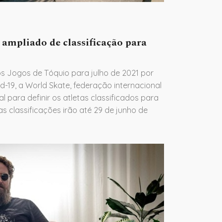
 ampliado de classificação para
s Jogos de Tóquio para julho de 2021 por
-19, a World Skate, federação internacional
l para definir os atletas classificados para
s classificações irão até 29 de junho de