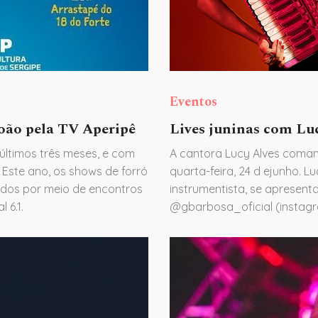
Eventos
João pela TV Aperipê
Lives juninas com Lu
 últimos três meses, e com
A cantora Lucy Alves comand
. Este ano, os shows de forró
quarta-feira, 24 d ejunho. L
dos por meio de encontros
instrumentista, se apresenta
 6.1.
@gbarbosa_oficial (instag