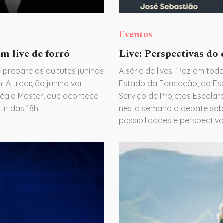
Eventos
 live de forró
Live: Perspectivas do
 prepare os quitutes juninos
A série de lives “Paz em tod
. A tradição junina vai
Estado da Educação, do Esp
égio Master, que acontece
Serviço de Projetos Escolar
tir das 18h.
nesta semana o debate sobr
possibilidades e perspectiva