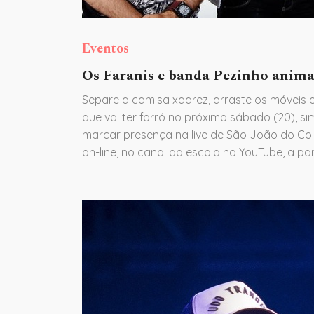
Eventos
Os Faranis e banda Pezinho animam
Separe a camisa xadrez, arraste os móveis e
que vai ter forró no próximo sábado (20), sim
marcar presença na live de São João do Col
on-line, no canal da escola no YouTube, a par