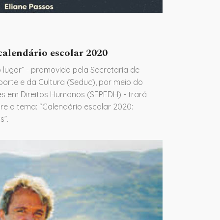
 calendário escolar 2020
o lugar” - promovida pela Secretaria de
orte e da Cultura (Seduc), por meio do
es em Direitos Humanos (SEPEDH) - trará
e o tema: “Calendário escolar 2020:
s”.