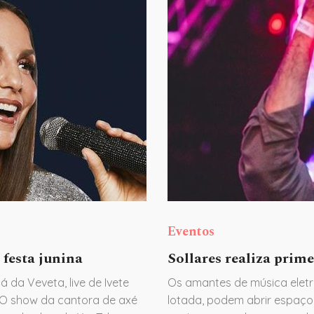
Eventos
 festa junina
Sollares realiza prim
 da Veveta, live de Ivete
Os amantes de música eletr
 O show da cantora de axé
lotada, podem abrir espaço 