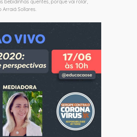
s bebidinhas quentes, porque vai rolar,
 Arraiá Sollares.