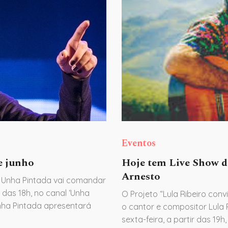
Eventos
e junho
Hoje tem Live Show d
Arnesto
 Unha Pintada vai comandar
 das 18h, no canal ‘Unha
O Projeto “Lula Ribeiro co
 Unha Pintada apresentará
o cantor e compositor Lula 
sexta-feira, a partir das 1