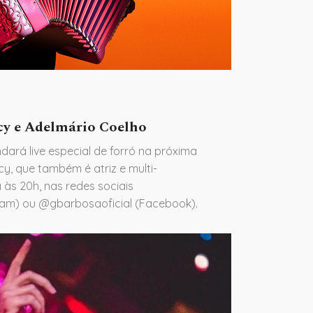
cy e Adelmário Coelho
ará live especial de forró na próxima
ucy, que também é atriz e multi-
 às 20h, nas redes sociais
ram) ou @gbarbosaoficial (Facebook).