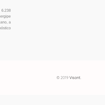
 6.238
Sergipe
 ano, a
nóstico
© 2019
Visont.